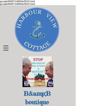
google696671d66fde5816.html
google696671d66fde5816.html
B&amp;B
boutique