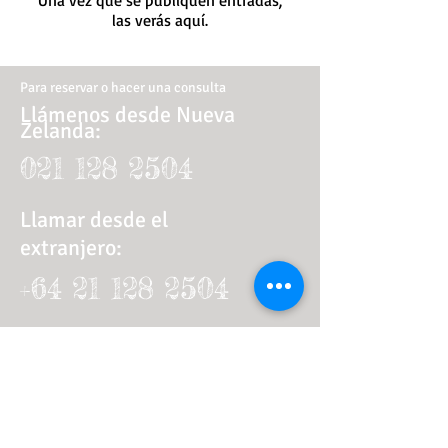
Una vez que se publiquen entradas,
las verás aquí.
Para reservar o hacer una consulta
Llámenos desde Nueva
Zelanda:
021 128 2504
Llamar desde el
extranjero
:
64 21 128 2504
+
Or send us a message